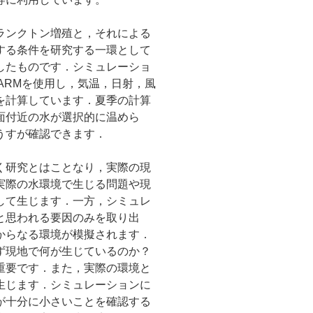
ランクトン増殖と，それによる
する条件を研究する一環として
したものです．シミュレーショ
WARMを使用し，気温，日射，風
を計算しています．夏季の計算
面付近の水が選択的に温めら
うすが確認できます．
く研究とはことなり，実際の現
実際の水環境で生じる問題や現
して生じます．一方，シミュレ
と思われる要因のみを取り出
からなる環境が模擬されます．
ず現地で何が生じているのか？
重要です．また，実際の環境と
生じます．シミュレーションに
が十分に小さいことを確認する