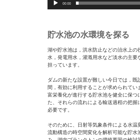
00:00
貯水池の水環境を探る
湖や貯水池は，洪水防止などの治水上の
水，発電用水，灌漑用水など淡水の主要
担っています。
ダムの新たな設置が難しい今日では，既
間，有効に利用することが求められてい
富栄養化が進行する貯水池を健全に保つ
た、それらの流れによる輸送過程の把握
必要です。
そのために、日射等気象条件による水温
流動構造の時空間変化を解析可能な貯水
み、湖内プランクトンの増殖要因の検討