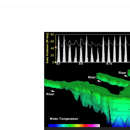
動
画
プ
レ
ー
ヤ
ー