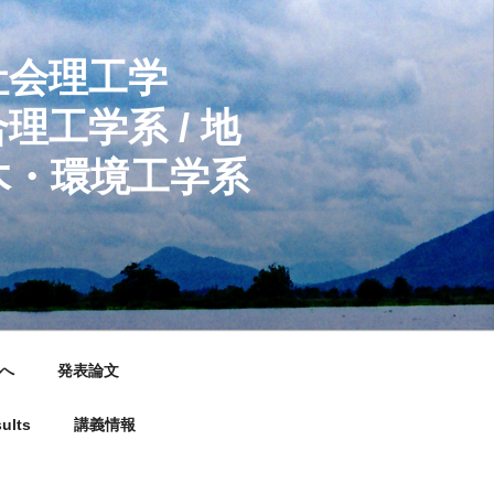
社会理工学
/ 地
環境工学系
へ
発表論文
ults
講義情報