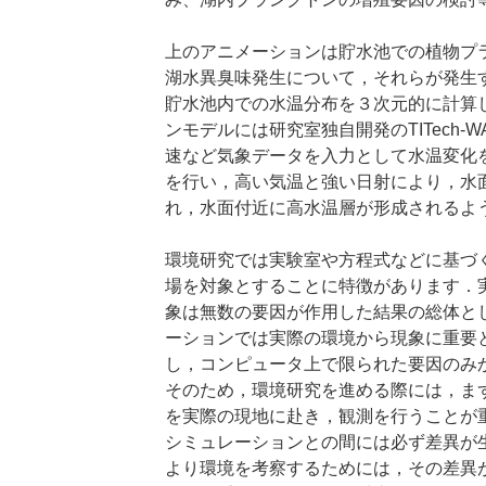
上のアニメーションは貯水池での植物プ
湖水異臭味発生について，それらが発生
貯水池内での水温分布を３次元的に計算
ンモデルには研究室独自開発のTITech-
速など気象データを入力として水温変化
を行い，高い気温と強い日射により，水
れ，水面付近に高水温層が形成されるよ
環境研究では実験室や方程式などに基づ
場を対象とすることに特徴があります．
象は無数の要因が作用した結果の総体と
ーションでは実際の環境から現象に重要
し，コンピュータ上で限られた要因のみ
そのため，環境研究を進める際には，ま
を実際の現地に赴き，観測を行うことが
シミュレーションとの間には必ず差異が
より環境を考察するためには，その差異