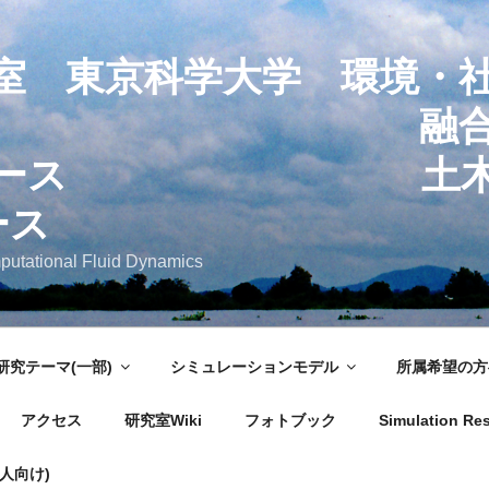
室 東京科学大学 環境・
合理工学系 
創コース 土木・
ース
putational Fluid Dynamics
研究テーマ(一部)
シミュレーションモデル
所属希望の方
アクセス
研究室Wiki
フォトブック
Simulation Res
人向け)