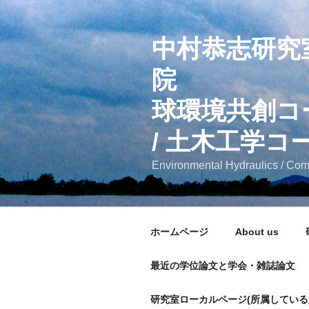
コ
ン
中村恭志研究
テ
ン
院 融
ツ
へ
球環境共
ス
キ
/ 土木工学コ
ッ
プ
Environmental Hydraulics / Com
ホームページ
About us
最近の学位論文と学会・雑誌論文
研究室ローカルページ(所属している