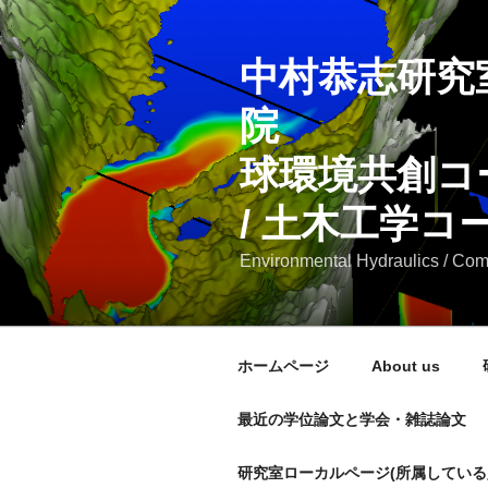
コ
ン
中村恭志研究
テ
ン
院 融
ツ
へ
球環境共
ス
キ
/ 土木工学コ
ッ
プ
Environmental Hydraulics / Com
ホームページ
About us
最近の学位論文と学会・雑誌論文
研究室ローカルページ(所属している