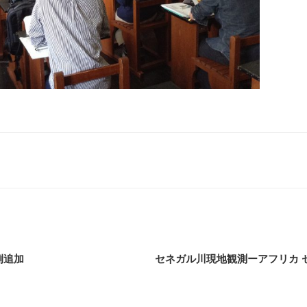
例追加
セネガル川現地観測ーアフリカ 