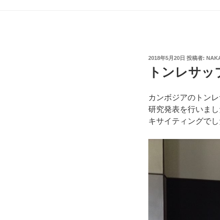
投
2018年5月20日
投稿者:
NAK
稿
トンレサッ
日:
カンボジアのトンレ
研究発表を行いまし
キサイティングでし