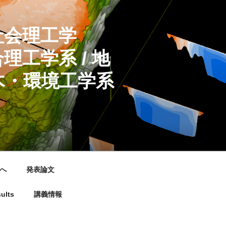
社会理工学
/ 地
環境工学系
へ
発表論文
ults
講義情報