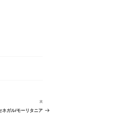
次
次
の
セネガル/モーリタニア
投
稿