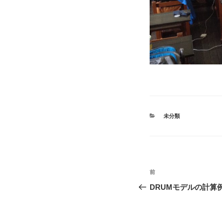
カ
未分類
テ
ゴ
リ
ー
投
前
過
稿
去
DRUMモデルの計算
の
ナ
投
稿