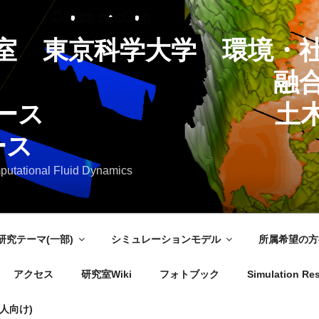
室 東京科学大学 環境・
合理工学系 
創コース 土木・
ース
putational Fluid Dynamics
研究テーマ(一部)
シミュレーションモデル
所属希望の方
アクセス
研究室Wiki
フォトブック
Simulation Res
人向け)